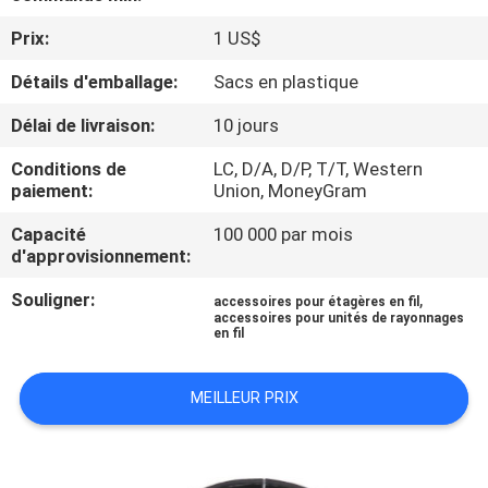
Prix:
1 US$
CONTRÔLE
Détails d'emballage:
Sacs en plastique
DE
QUALITÉ
Délai de livraison:
10 jours
Conditions de
LC, D/A, D/P, T/T, Western
CONTACTEZ-
paiement:
Union, MoneyGram
NOUS
Capacité
100 000 par mois
d'approvisionnement:
DEMANDEZ
Souligner:
,
accessoires pour étagères en fil
accessoires pour unités de rayonnages
UNE
en fil
CITATION
MEILLEUR PRIX
PLAN
DU