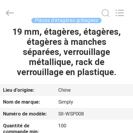
Products
Co.,
Ltd.
All
Rights
Pièces d'étagères grillagées
Reserved.
Developed
by
19 mm, étagères, étagères,
MAISON
ECER
étagères à manches
PRODUITS
séparées, verrouillage
métallique, rack de
AU
verrouillage en plastique.
SUJET
DE
Lieu d'origine:
Chine
NOUS
Nom de marque:
Simply
Numéro de modèle:
SII-WSP008
VISITE
Quantité de
100
D'USINE
commande min: