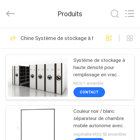
Products
Co.,
Ltd.
Produits
All
Rights
Reserved.
Developed
by
MAISON
61
ECER
Chine Système de stockage à haute densité
rayonnage industriel
PRODUITS
en fil de fer
Système de stockage à
haute densité pour
AU
remplissage en vrac
SUJET
mécanique à 4 baies
MOQ:1 ensemble
avec surface revêtue de
DE
CONTACT
poudre époxy
155
NOUS
Étagères grillagées
Couleur noir / blanc
séparateur de chambre
VISITE
commerciales
mobile autonome avec
rideau pour le médical
D'USINE
negotiable MOQ:50 ensembles