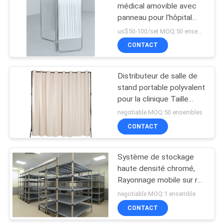
médical amovible avec
panneau pour l'hôpital
31
COVID-19
us$50-100/set MOQ:50 ensembles
CONTACT
Paniers grillagés
Distributeur de salle de
stand portable polyvalent
pour la clinique Taille
1800X1800mm
negotiable MOQ:50 ensembles
CONTACT
54
Contenant en fil de
Système de stockage
haute densité chromé,
fer pliable
Rayonnage mobile sur rail
supérieur pour les soins
negotiable MOQ:1 ensemble
de santé
CONTACT