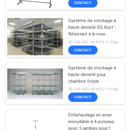
CONTACT
CONTRÔLE
Système de stockage à
DE
72
haute densité SS Rust -
QUALITÉ
Résistant à la roue
Étagères grillagées
aérienne, étagère en PP
50--100 US$/ set MOQ:1 * 20gp
pour la maison
chromée pour la marche
CONTACTEZ-
CONTACT
- dans les congélateurs
NOUS
Système de stockage à
haute densité pour
DEMANDEZ
chambre froide
26
UNE
50--100 US$/ set MOQ:1 * 20gp
Système de
CONTACT
CITATION
stockage à haute
Échafaudage en acier
PLAN
densité
inoxydable à 4 poteaux
DU
avec 5 jambes pour l'