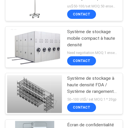
hôpital chirurgical
us$50-100/set MOQ:50 ensembles
SITE
CONTACT
22
PRIVACY
Pièces d'étagères
Système de stockage
POLICY
mobile compact à haute
grillagées
densité
Need negotiation MOQ:1 ensemble
CONTACT
Système de stockage à
41
haute densité FDA /
Chariot utilitaire en
Système de rangement à
rouleaux standard NSF
50--100 US$/ set MOQ:1 * 20gp
fil métallique
pour le service
CONTACT
alimentaire
Écran de confidentialité