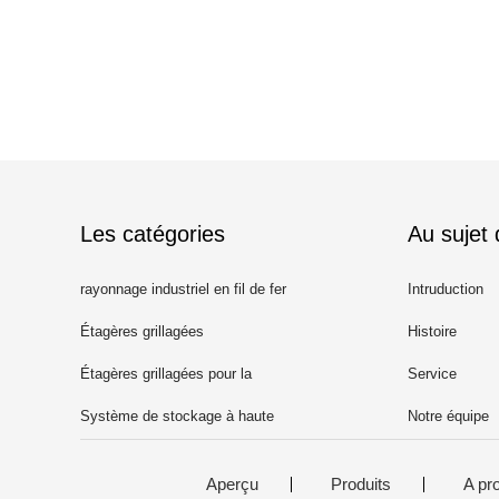
Les catégories
Au sujet
rayonnage industriel en fil de fer
Intruduction
Étagères grillagées
Histoire
commerciales
Étagères grillagées pour la
Service
maison
Système de stockage à haute
Notre équipe
densité
Aperçu
Produits
A pr