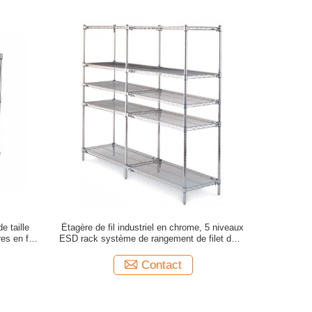
de taille
Étagère de fil industriel en chrome, 5 niveaux
es en fil
ESD rack système de rangement de filet de fil
x
PCB pour l' industrie électronique
Contact