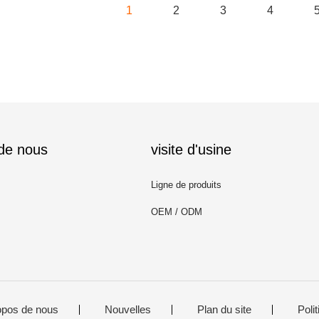
1
2
3
4
 de nous
visite d'usine
Ligne de produits
OEM / ODM
opos de nous
Nouvelles
Plan du site
Polit