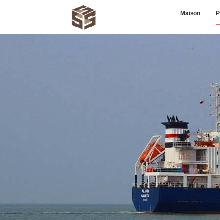
Maison
P