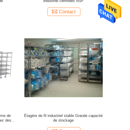
dé
industriel certifiées NSF
Contact
rme de
Étagère de fil industriel stable Grande capacité
vec des
de stockage
que de 86
ces