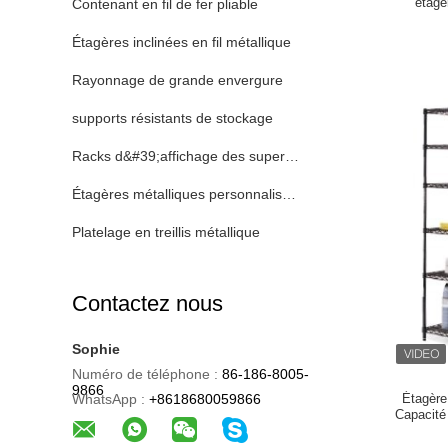
étagè
Contenant en fil de fer pliable
Étagères inclinées en fil métallique
Rayonnage de grande envergure
supports résistants de stockage
Racks d&#39;affichage des supermarchés
Étagères métalliques personnalisées
Platelage en treillis métallique
Contactez nous
Sophie
Numéro de téléphone :
86-186-8005-
9866
WhatsApp :
+8618680059866
Étagère 
Capacité