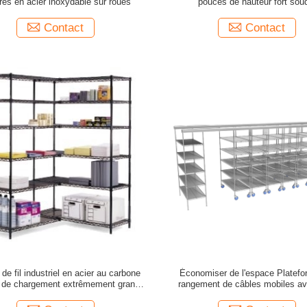
res en acier inoxydable sur roues
pouces de hauteur fort sou
Contact
Contact
de fil industriel en acier au carbone
Économiser de l'espace Platefo
 de chargement extrêmement grande
rangement de câbles mobiles a
800 lbs par étagère
conteneurs de stockage en plasti
pouces pour les petites piè