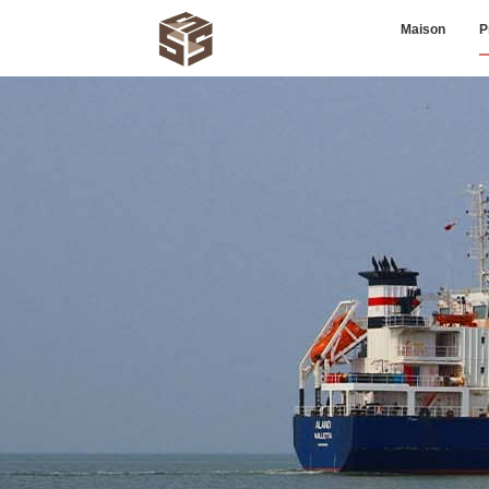
Maison
P