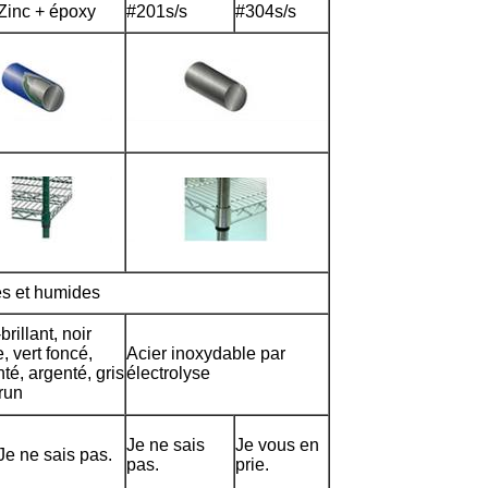
Zinc + époxy
#201s/s
#304s/s
s et humides
rillant, noir
, vert foncé,
Acier inoxydable par
té, argenté, gris
électrolyse
run
Je ne sais
Je vous en
Je ne sais pas.
pas.
prie.