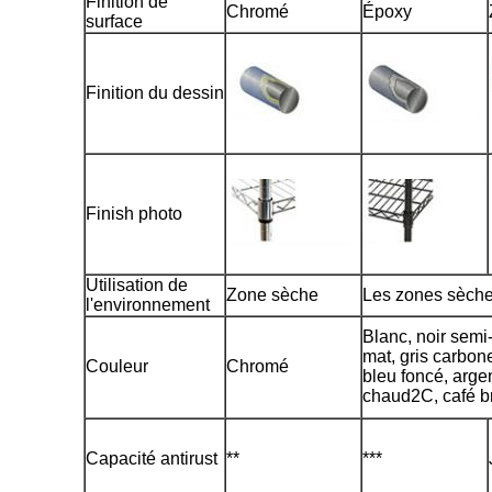
Finition de
Chromé
Époxy
surface
Finition du dessin
Finish photo
Utilisation de
Zone sèche
Les zones sèche
l'environnement
Blanc, noir semi-b
mat, gris carbone
Couleur
Chromé
bleu foncé, argen
chaud2C, café b
Capacité antirust
**
***