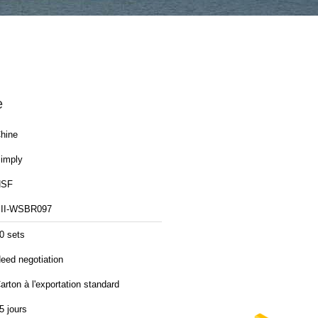
e
hine
imply
NSF
II-WSBR097
0 sets
eed negotiation
arton à l'exportation standard
5 jours