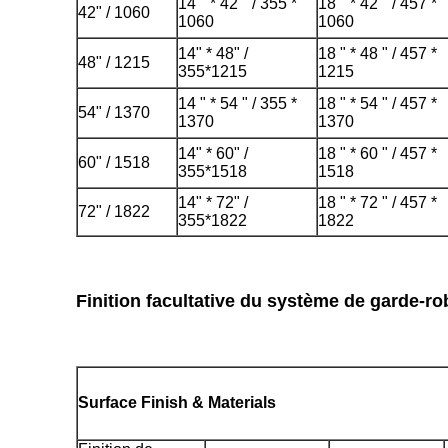
14 " * 42 " / 355 *
18 " * 42 " / 457 *
42" / 1060
1060
1060
14" * 48" /
18 " * 48 " / 457 *
48" / 1215
355*1215
1215
14 " * 54 " / 355 *
18 " * 54 " / 457 *
54" / 1370
1370
1370
14" * 60" /
18 " * 60 " / 457 *
60" / 1518
355*1518
1518
14" * 72" /
18 " * 72 " / 457 *
72" / 1822
355*1822
1822
Finition facultative du système de garde-rob
Surface Finish & Materials