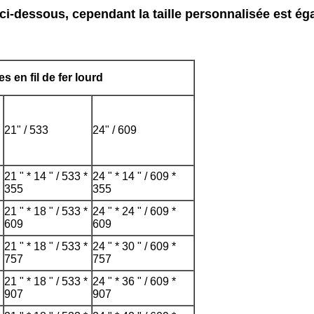
 ci-dessous, cependant la taille personnalisée est é
s en fil de fer lourd
21" / 533
24" / 609
21 " * 14 " / 533 *
24 " * 14 " / 609 *
355
355
21 " * 18 " / 533 *
24 " * 24 " / 609 *
609
609
21 " * 18 " / 533 *
24 " * 30 " / 609 *
757
757
21 " * 18 " / 533 *
24 " * 36 " / 609 *
907
907