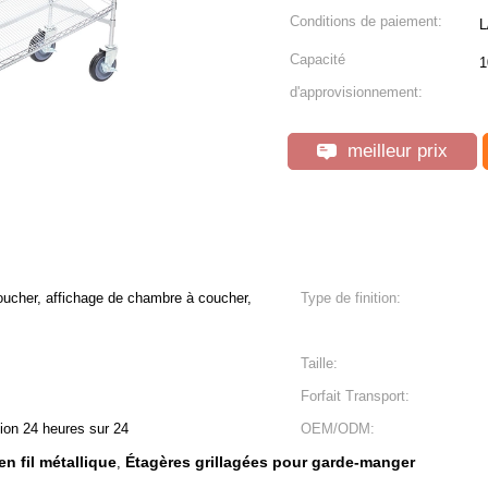
Conditions de paiement:
L
Capacité
1
d'approvisionnement:
meilleur prix
cher, affichage de chambre à coucher,
Type de finition:
Taille:
Forfait Transport:
tion 24 heures sur 24
OEM/ODM:
n fil métallique
Étagères grillagées pour garde-manger
,