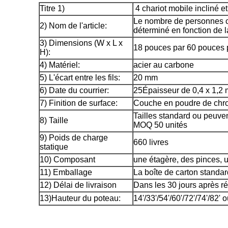
Titre 1)
4 chariot mobile incliné et
Le nombre de personnes c
2) Nom de l'article:
déterminé en fonction de 
3) Dimensions (W x L x
18 pouces par 60 pouces 
H):
4) Matériel:
acier au carbone
5) L'écart entre les fils:
20 mm
6) Date du courrier:
25Épaisseur de 0,4 x 1,2
7) Finition de surface:
Couche en poudre de chro
Tailles standard ou peuven
8) Taille
MOQ 50 unités
9) Poids de charge
660 livres
statique
10) Composant
une étagère, des pinces, 
11) Emballage
La boîte de carton standard
12) Délai de livraison
Dans les 30 jours après r
13)
Hauteur du poteau:
14'/33'/54'/60'/72'/74'/82'