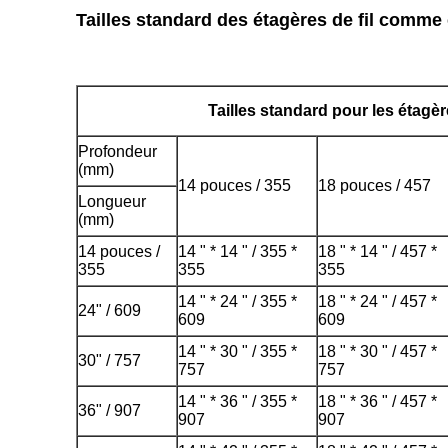
Tailles standard des étagères de fil comme
Tailles standard pour les étagère
Profondeur
(mm)
14 pouces / 355
18 pouces / 457
Longueur
(mm)
14 pouces /
14 " * 14 " / 355 *
18 " * 14 " / 457 *
355
355
355
14 " * 24 " / 355 *
18 " * 24 " / 457 *
24" / 609
609
609
14 " * 30 " / 355 *
18 " * 30 " / 457 *
30" / 757
757
757
14 " * 36 " / 355 *
18 " * 36 " / 457 *
36" / 907
907
907