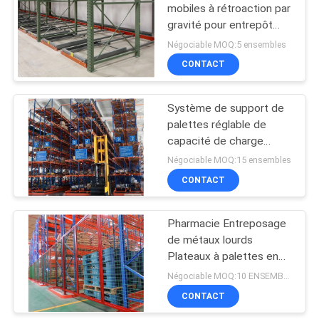
mobiles à rétroaction par
gravité pour entrepôt
froid
Négociable MOQ:5 ensembles
CONTACT
Système de support de
palettes réglable de
capacité de charge
lourde 5 couches Cadre
Négociable MOQ:15 ensembles
vertical bleu
CONTACT
Pharmacie Entreposage
de métaux lourds
Plateaux à palettes en
bois / Plateaux lourds en
Négociable MOQ:10 ENSEMBLES
fourgonnette
CONTACT