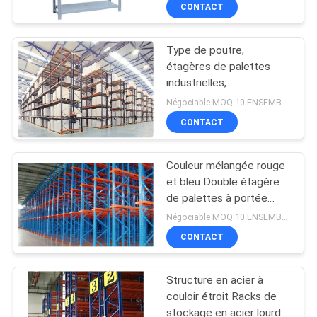
pour stockage léger
CONTACT
CONTRÔLE
Type de poutre,
DE
étagères de palettes
QUALITÉ
industrielles,
combinaisons pour
Négociable MOQ:10 ENSEMBLES
produits d'une seule
CONTACTEZ-
CONTACT
espèce
NOUS
Couleur mélangée rouge
et bleu Double étagère
DEMANDEZ
de palettes à portée
profonde 5 à 8 couches
UNE
Négociable MOQ:10 ENSEMBLES
CONTACT
CITATION
Structure en acier à
PLAN
couloir étroit Racks de
DU
stockage en acier lourd /