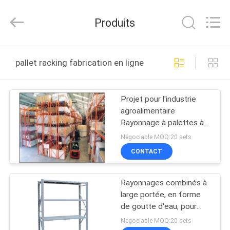
Products
Co.,
Ltd.
Produits
All
Rights
Reserved.
Developed
MAISON
by
ECER
pallet racking fabrication en ligne
PRODUITS
Projet pour l'industrie
agroalimentaire
AU
Rayonnage à palettes à
SUJET
accumulation double
Négociable MOQ:20 sets
profondeur en métal
DE
CONTACT
NOUS
Rayonnages combinés à
large portée, en forme
VISITE
de goutte d'eau, pour
entrepôt, pour palettes,
D'USINE
Négociable MOQ:20 sets