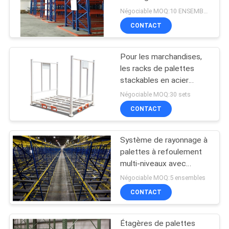
Racks de palettes
Négociable MOQ:10 ENSEMBLES
SITE
industriels
CONTACT
PRIVACY
Pour les marchandises,
POLICY
les racks de palettes
stackables en acier
enduit de poudre
Négociable MOQ:30 sets
CONTACT
Système de rayonnage à
palettes à refoulement
multi-niveaux avec
chariot mobile en acier
Négociable MOQ:5 ensembles
CONTACT
Étagères de palettes