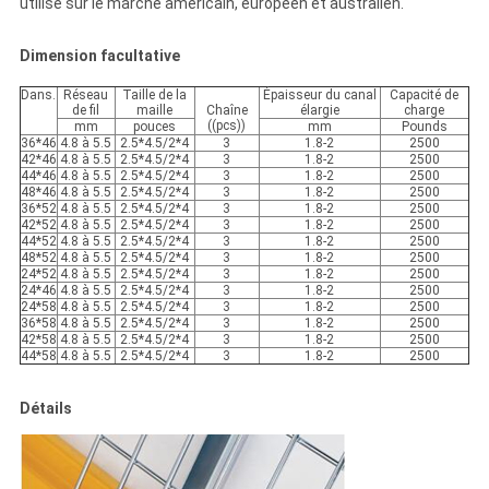
utilisé sur le marché américain, européen et australien.
Dimension facultative
Dans.
Réseau
Taille de la
Épaisseur du canal
Capacité de
de fil
maille
Chaîne
élargie
charge
((pcs))
mm
pouces
mm
Pounds
36*46
4.8 à 5.5
2.5*4.5/2*4
3
1.8-2
2500
42*46
4.8 à 5.5
2.5*4.5/2*4
3
1.8-2
2500
44*46
4.8 à 5.5
2.5*4.5/2*4
3
1.8-2
2500
48*46
4.8 à 5.5
2.5*4.5/2*4
3
1.8-2
2500
36*52
4.8 à 5.5
2.5*4.5/2*4
3
1.8-2
2500
42*52
4.8 à 5.5
2.5*4.5/2*4
3
1.8-2
2500
44*52
4.8 à 5.5
2.5*4.5/2*4
3
1.8-2
2500
48*52
4.8 à 5.5
2.5*4.5/2*4
3
1.8-2
2500
24*52
4.8 à 5.5
2.5*4.5/2*4
3
1.8-2
2500
24*46
4.8 à 5.5
2.5*4.5/2*4
3
1.8-2
2500
24*58
4.8 à 5.5
2.5*4.5/2*4
3
1.8-2
2500
36*58
4.8 à 5.5
2.5*4.5/2*4
3
1.8-2
2500
42*58
4.8 à 5.5
2.5*4.5/2*4
3
1.8-2
2500
44*58
4.8 à 5.5
2.5*4.5/2*4
3
1.8-2
2500
Détails