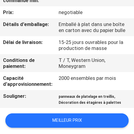
commande min:
Prix:
negotiable
CONTRÔLE
DE
Détails d'emballage:
Emballé à plat dans une boîte
en carton avec du papier bulle
QUALITÉ
Délai de livraison:
15-25 jours ouvrables pour la
production de masse
CONTACTEZ-
Conditions de
T / T, Western Union,
NOUS
paiement:
Moneygram
Capacité
2000 ensembles par mois
DEMANDEZ
d'approvisionnement:
UNE
Souligner:
,
panneaux de platelage en treillis
CITATION
Décoration des étagères à palettes
MEILLEUR PRIX
PLAN
DU