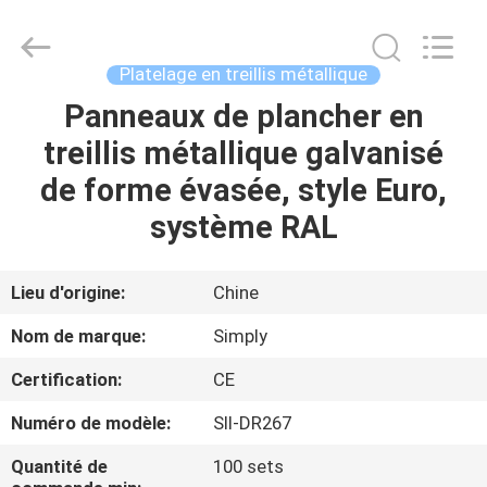
Products
Co.,
Ltd.
All
Rights
Platelage en treillis métallique
Reserved.
Developed
Panneaux de plancher en
MAISON
by
ECER
treillis métallique galvanisé
PRODUITS
de forme évasée, style Euro,
système RAL
AU
SUJET
Lieu d'origine:
Chine
DE
Nom de marque:
Simply
NOUS
Certification:
CE
Numéro de modèle:
SII-DR267
VISITE
D'USINE
Quantité de
100 sets