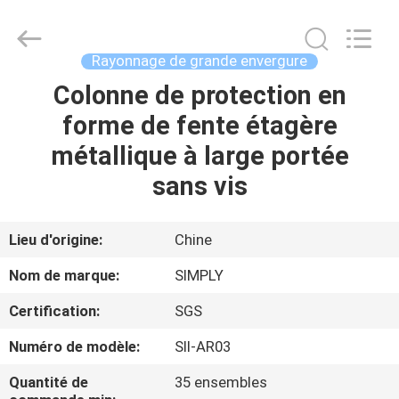
Products
Co.,
Ltd.
All
Rights
Rayonnage de grande envergure
Reserved.
Developed
Colonne de protection en
MAISON
by
ECER
forme de fente étagère
PRODUITS
métallique à large portée
sans vis
AU
SUJET
Lieu d'origine:
Chine
DE
Nom de marque:
SIMPLY
NOUS
Certification:
SGS
Numéro de modèle:
SII-AR03
VISITE
D'USINE
Quantité de
35 ensembles