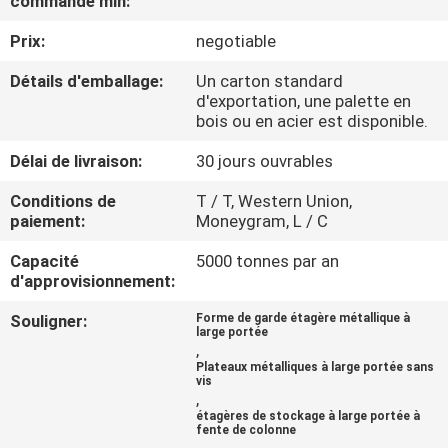
commande min:
Prix:
negotiable
CONTRÔLE
DE
Détails d'emballage:
Un carton standard
d'exportation, une palette en
QUALITÉ
bois ou en acier est disponible.
Délai de livraison:
30 jours ouvrables
CONTACTEZ-
Conditions de
T / T, Western Union,
NOUS
paiement:
Moneygram, L / C
Capacité
5000 tonnes par an
DEMANDEZ
d'approvisionnement:
UNE
Souligner:
Forme de garde étagère métallique à
large portée
CITATION
,
Plateaux métalliques à large portée sans
vis
,
PLAN
étagères de stockage à large portée à
fente de colonne
DU