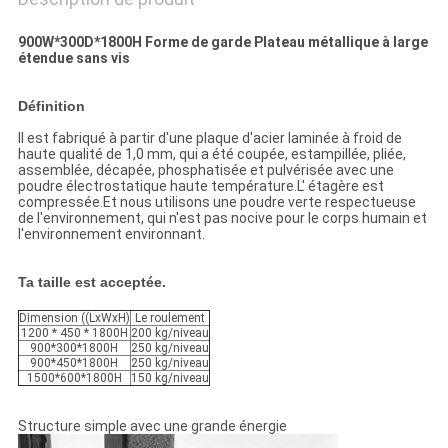
900W*300D*1800H Forme de garde Plateau métallique à large
étendue sans vis
Définition
Il est fabriqué à partir d'une plaque d'acier laminée à froid de
haute qualité de 1,0 mm, qui a été coupée, estampillée, pliée,
assemblée, décapée, phosphatisée et pulvérisée avec une
poudre électrostatique haute température.L' étagère est
compressée.Et nous utilisons une poudre verte respectueuse
de l'environnement, qui n'est pas nocive pour le corps humain et
l'environnement environnant.
Ta taille est acceptée.
Dimension ((LxWxH)
Le roulement
1200 * 450 * 1800H
200 kg/niveau
900*300*1800H
250 kg/niveau
900*450*1800H
250 kg/niveau
1500*600*1800H
150 kg/niveau
Structure simple avec une grande énergie