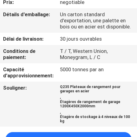
Prix:
negotiable
CONTRÔLE
Détails d'emballage:
Un carton standard
d'exportation, une palette en
DE
bois ou en acier est disponible.
QUALITÉ
Délai de livraison:
30 jours ouvrables
Conditions de
T / T, Western Union,
CONTACTEZ-
paiement:
Moneygram, L / C
NOUS
Capacité
5000 tonnes par an
d'approvisionnement:
DEMANDEZ
Souligner:
Q235 Plateaux de rangement pour
garages en acier
UNE
,
Étagères de rangement de garage
CITATION
1200X450X2000mm
,
Étagère de stockage à 4 niveaux de 100
kg
PLAN
DU