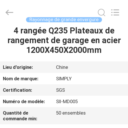
Products
Co.,
Ltd.
All
Rights
Rayonnage de grande envergure
Reserved.
Developed
4 rangée Q235 Plateaux de
MAISON
by
ECER
rangement de garage en acier
PRODUITS
1200X450X2000mm
AU
Lieu d'origine:
Chine
SUJET
Nom de marque:
SIMPLY
DE
Certification:
SGS
NOUS
Numéro de modèle:
SII-MD005
VISITE
Quantité de
50 ensembles
commande min:
D'USINE