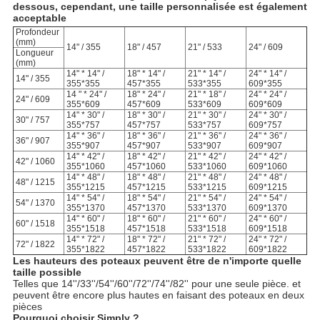
dessous, cependant, une taille personnalisée est également
acceptable
Profondeur
(mm)
14" / 355
18" / 457
21" / 533
24" / 609
Longueur
(mm)
14" * 14" /
18" * 14" /
21" * 14" /
24" * 14" /
14" / 355
355*355
457*355
533*355
609*355
14 " * 24" /
18" * 24" /
21" * 18" /
24" * 24" /
24" / 609
355*609
457*609
533*609
609*609
14" * 30" /
18" * 30" /
21" * 30" /
24" * 30" /
30" / 757
355*757
457*757
533*757
609*757
14" * 36" /
18" * 36" /
21" * 36" /
24" * 36" /
36" / 907
355*907
457*907
533*907
609*907
14" * 42" /
18" * 42" /
21" * 42" /
24" * 42" /
42" / 1060
355*1060
457*1060
533*1060
609*1060
14" * 48" /
18" * 48" /
21" * 48" /
24" * 48" /
48" / 1215
355*1215
457*1215
533*1215
609*1215
14" * 54" /
18" * 54" /
21" * 54" /
24" * 54" /
54" / 1370
355*1370
457*1370
533*1370
609*1370
14" * 60" /
18" * 60" /
21" * 60" /
24" * 60" /
60" / 1518
355*1518
457*1518
533*1518
609*1518
14" * 72" /
18" * 72" /
21" * 72" /
24" * 72" /
72" / 1822
355*1822
457*1822
533*1822
609*1822
Les hauteurs des poteaux peuvent être de n'importe quelle
taille possible
Telles que 14''/33''/54''/60''/72''/74''/82'' pour une seule pièce. et
peuvent être encore plus hautes en faisant des poteaux en deux
pièces
Pourquoi choisir Simply ?