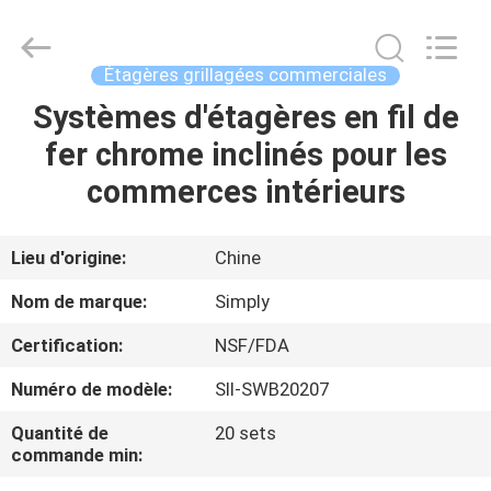
Products
Co.,
Ltd.
All
Rights
Étagères grillagées commerciales
Reserved.
Developed
Systèmes d'étagères en fil de
MAISON
by
ECER
fer chrome inclinés pour les
PRODUITS
commerces intérieurs
AU
Lieu d'origine:
Chine
SUJET
Nom de marque:
Simply
DE
Certification:
NSF/FDA
NOUS
Numéro de modèle:
SII-SWB20207
VISITE
Quantité de
20 sets
commande min:
D'USINE