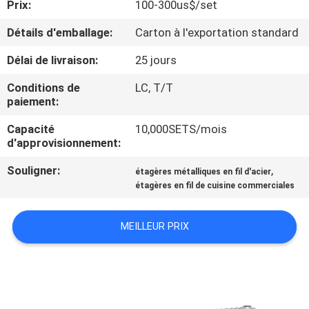
Prix:
100-300us$/set
CONTRÔLE
Détails d'emballage:
Carton à l'exportation standard
DE
Délai de livraison:
25 jours
QUALITÉ
Conditions de
LC, T/T
paiement:
CONTACTEZ-
Capacité
10,000SETS/mois
d'approvisionnement:
NOUS
Souligner:
,
étagères métalliques en fil d'acier
étagères en fil de cuisine commerciales
DEMANDEZ
UNE
MEILLEUR PRIX
CITATION
PLAN
DU