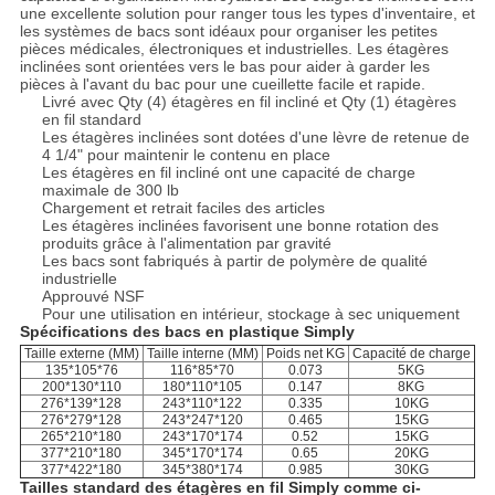
une excellente solution pour ranger tous les types d'inventaire, et
les systèmes de bacs sont idéaux pour organiser les petites
pièces médicales, électroniques et industrielles. Les étagères
inclinées sont orientées vers le bas pour aider à garder les
pièces à l'avant du bac pour une cueillette facile et rapide.
Livré avec Qty (4) étagères en fil incliné et Qty (1) étagères
en fil standard
Les étagères inclinées sont dotées d'une lèvre de retenue de
4 1/4" pour maintenir le contenu en place
Les étagères en fil incliné ont une capacité de charge
maximale de 300 lb
Chargement et retrait faciles des articles
Les étagères inclinées favorisent une bonne rotation des
produits grâce à l'alimentation par gravité
Les bacs sont fabriqués à partir de polymère de qualité
industrielle
Approuvé NSF
Pour une utilisation en intérieur, stockage à sec uniquement
Spécifications des bacs en plastique Simply
Taille externe (MM)
Taille interne (MM)
Poids net KG
Capacité de charge
135*105*76
116*85*70
0.073
5KG
200*130*110
180*110*105
0.147
8KG
276*139*128
243*110*122
0.335
10KG
276*279*128
243*247*120
0.465
15KG
265*210*180
243*170*174
0.52
15KG
377*210*180
345*170*174
0.65
20KG
377*422*180
345*380*174
0.985
30KG
Tailles standard des étagères en fil Simply comme ci-