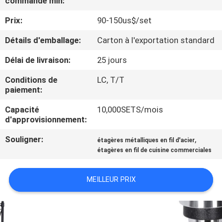
commande min:
Prix:
90-150us$/set
CONTRÔLE
DE
Détails d'emballage:
Carton à l'exportation standard
QUALITÉ
Délai de livraison:
25 jours
Conditions de
LC, T/T
CONTACTEZ-
paiement:
NOUS
Capacité
10,000SETS/mois
d'approvisionnement:
DEMANDEZ
Souligner:
,
étagères métalliques en fil d'acier
étagères en fil de cuisine commerciales
UNE
CITATION
MEILLEUR PRIX
PLAN
DU