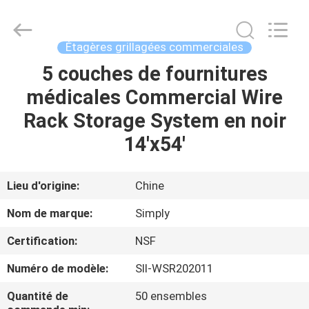
Products
Co.,
Ltd.
All
Rights
Étagères grillagées commerciales
Reserved.
Developed
by
5 couches de fournitures
MAISON
ECER
médicales Commercial Wire
PRODUITS
Rack Storage System en noir
14'x54'
AU
SUJET
Lieu d'origine:
Chine
DE
Nom de marque:
Simply
NOUS
Certification:
NSF
Numéro de modèle:
SII-WSR202011
VISITE
D'USINE
Quantité de
50 ensembles