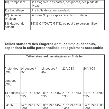
10) Composant
Des étagères, des postes, des pinces, des pieds de
niveau.
11) Emballage
Une boîte de carton standard.
12) Délai de
Dans les 30 jours après réception du dépôt
livraison
13) Hauteur du
14'/33'/54'/60'/72'/74'/82' ou peut être personnalisé
poteau:
Tailles standard des étagères de fil comme ci-dessous,
cependant la taille personnalisée est également acceptable
Tailles standard des étagères en fil de fer
Profondeur
14 pouces /
18 pouces /
21" / 533
24" / 609
(mm)
355
457
Longueur
(mm)
14 pouces /
14 " * 14 " / 355
18 " * 14 " / 457
21 " * 14 " / 533
24 " * 14 " / 609
355
* 355
* 355
* 355
* 355
24" / 609
14 " * 24 " / 355
18 " * 24 " / 457
21 " * 24 " / 533
24 " * 24 " / 609
* 609
* 609
* 609
* 609