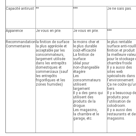
Capacité antirust
**
***
Je ne sais pas.
Apparence
Je vous en prie.
Je vous en prie.
***
Recommandation
la finition de surface
le moins cher et
le plus rentable
Commentaires
la plus appréciée et
le plus durable
surface anti-rouil
acceptable par les
coût-efficacité
finition et produit
consommateurs,
La finition de
la meilleure valeu
largement utilisée
surface
pour le stockage 
dans les entrepôts
idéal pour
chambre froide
domestiques et
non-changeable
Il y a aussi des
commerciaux (sauf
étagère
sites web
les entrepôts
Les
spécialisés dans
frigorifiques et les
consommateurs
l'environnement.
zones humides)
utilisent
Ça ne coûte qu'u
largement
tiers
Il y a des gens qui
Il y a beaucoup d
utilisent des
produits pour
produits de la
l'utilisation de
drogue.
colodroom.
Les magasins,
Il y a aussi des
la chambre et le
restaurants et de
garage, etc.
magasins.