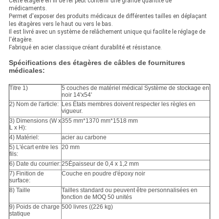
Cette étagère en fil de fer peut contenir une grande quantité de
médicaments.
Permet d'exposer des produits médicaux de différentes tailles en déplaçant
les étagères vers le haut ou vers le bas.
Il est livré avec un système de relâchement unique qui facilite le réglage de
l'étagère.
Fabriqué en acier classique créant durabilité et résistance.
Spécifications des étagères de câbles de fournitures
médicales:
Titre 1)
5 couches de matériel médical Système de stockage en
noir 14'x54'
2) Nom de l'article:
Les États membres doivent respecter les règles en
vigueur.
3) Dimensions (W x
355 mm*1370 mm*1518 mm
L x H):
4) Matériel:
acier au carbone
5) L'écart entre les
20 mm
fils:
6) Date du courrier:
25Épaisseur de 0,4 x 1,2 mm
7) Finition de
Couche en poudre d'époxy noir
surface:
8) Taille
Tailles standard ou peuvent être personnalisées en
fonction de MOQ 50 unités
9) Poids de charge
500 livres ((226 kg)
statique