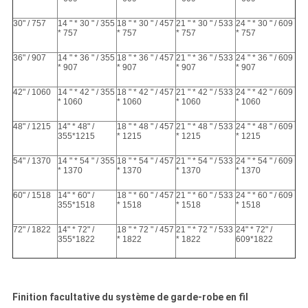
30" / 757
14 " * 30 " / 355
18 " * 30 " / 457
21 " * 30 " / 533
24 " * 30 " / 609
* 757
* 757
* 757
* 757
36" / 907
14 " * 36 " / 355
18 " * 36 " / 457
21 " * 36 " / 533
24 " * 36 " / 609
* 907
* 907
* 907
* 907
42" / 1060
14 " * 42 " / 355
18 " * 42 " / 457
21 " * 42 " / 533
24 " * 42 " / 609
* 1060
* 1060
* 1060
* 1060
48" / 1215
14" * 48" /
18 " * 48 " / 457
21 " * 48 " / 533
24 " * 48 " / 609
355*1215
* 1215
* 1215
* 1215
54" / 1370
14 " * 54 " / 355
18 " * 54 " / 457
21 " * 54 " / 533
24 " * 54 " / 609
* 1370
* 1370
* 1370
* 1370
60" / 1518
14" * 60" /
18 " * 60 " / 457
21 " * 60 " / 533
24 " * 60 " / 609
355*1518
* 1518
* 1518
* 1518
72" / 1822
14" * 72" /
18 " * 72 " / 457
21 " * 72 " / 533
24" * 72" /
355*1822
* 1822
* 1822
609*1822
Finition facultative du système de garde-robe en fil