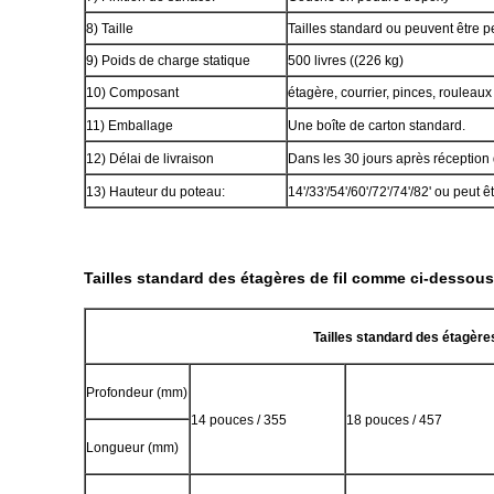
8) Taille
Tailles standard ou peuvent être 
9) Poids de charge statique
500 livres ((226 kg)
10) Composant
étagère, courrier, pinces, rouleaux
11) Emballage
Une boîte de carton standard.
12) Délai de livraison
Dans les 30 jours après réception
13) Hauteur du poteau:
14'/33'/54'/60'/72'/74'/82' ou peut 
Tailles standard des étagères de fil comme ci-dessous
Tailles standard des étagères 
Profondeur (mm)
14 pouces / 355
18 pouces / 457
Longueur (mm)