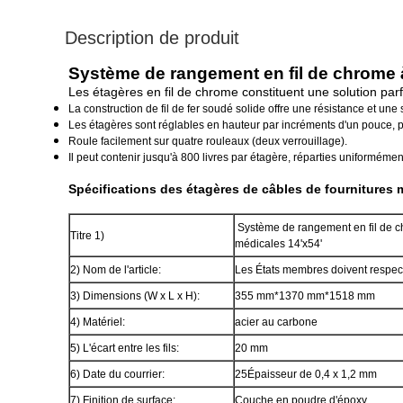
Description de produit
Système de rangement en fil de chrome à
Les étagères en fil de chrome constituent une solution parf
La construction de fil de fer soudé solide offre une résistance et une 
Les étagères sont réglables en hauteur par incréments d'un pouce, pa
Roule facilement sur quatre rouleaux (deux verrouillage).
Il peut contenir jusqu'à 800 livres par étagère, réparties uniformémen
Spécifications des étagères de câbles de fournitures 
Système de rangement en fil de c
Titre 1)
médicales 14'x54'
2) Nom de l'article:
Les États membres doivent respecte
3) Dimensions (W x L x H):
355 mm*1370 mm*1518 mm
4) Matériel:
acier au carbone
5) L'écart entre les fils:
20 mm
6) Date du courrier:
25Épaisseur de 0,4 x 1,2 mm
7) Finition de surface:
Couche en poudre d'époxy