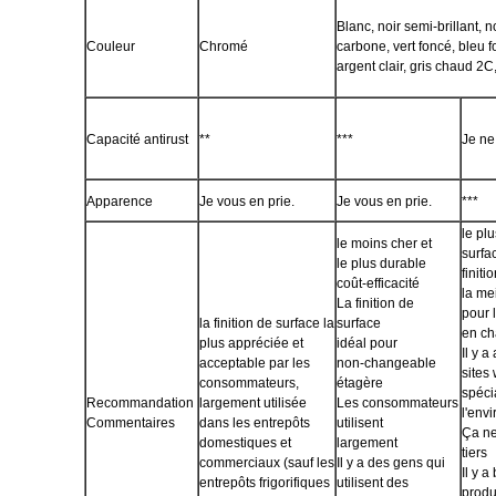
Blanc, noir semi-brillant, n
Couleur
Chromé
carbone, vert foncé, bleu f
argent clair, gris chaud 2C
Capacité antirust
**
***
Je ne
Apparence
Je vous en prie.
Je vous en prie.
***
le pl
le moins cher et
surfac
le plus durable
finiti
coût-efficacité
la me
La finition de
pour 
la finition de surface la
surface
en ch
plus appréciée et
idéal pour
Il y a
acceptable par les
non-changeable
sites
consommateurs,
étagère
spéci
Recommandation
largement utilisée
Les consommateurs
l'env
Commentaires
dans les entrepôts
utilisent
Ça ne
domestiques et
largement
tiers
commerciaux (sauf les
Il y a des gens qui
Il y 
entrepôts frigorifiques
utilisent des
produ