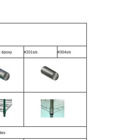
+ époxy
#201s/s
#304s/s
des