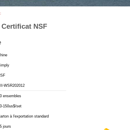
F
 Certificat NSF
e
hine
imply
NSF
II-WSR202012
0 ensembles
0-150us$/set
arton à l'exportation standard
5 jours