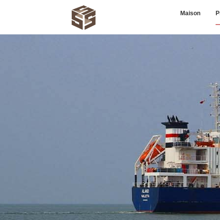
Maison
P