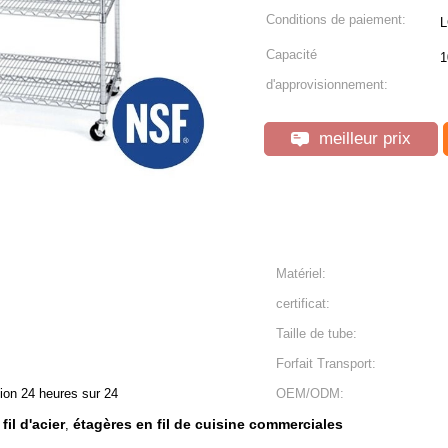
Conditions de paiement:
L
Capacité
1
d'approvisionnement:
meilleur prix
Matériel:
certificat:
Taille de tube:
Forfait Transport:
tion 24 heures sur 24
OEM/ODM:
il d'acier
étagères en fil de cuisine commerciales
,